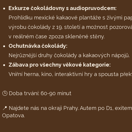
Exkurze čokoládovny s audiopruvodcem:
Prohlídku mexické kakaové plantáže s živými pap
výrobu čokolády z 19. století a možnost pozorov
v reálném čase zpoza skleněné stěny.
Ochutnávka čokolády:
Nejrůznější druhy čokolády a kakaových nápojů.
Zábava pro všechny věkové kategorie:
Vniřní herna, kino, interaktivní hry a spousta pře
🕒 Doba trvání: 60-90 minut
📍 Najdete nás na okraji Prahy. Autem po D1, exite
Opatova.