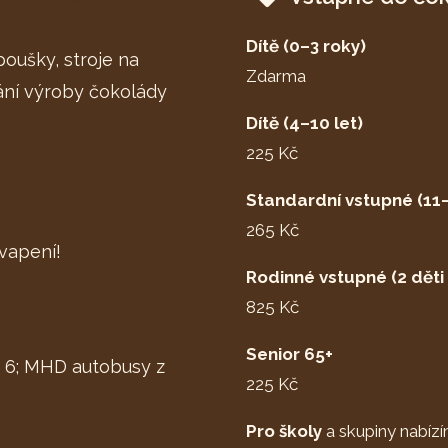
Dítě (0–3 roky)
oušky, stroje na
Zdarma
ání výroby čokolády
Dítě (4–10 let)
225 Kč
Standardní vstupné (11–
265 Kč
kvapení!
Rodinné vstupné (2 děti 
825 Kč
Senior 65+
m 6; MHD autobusy z
225 Kč
Pro školy
a skupiny nabízí