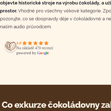
objevte historické stroje na výrobu čokolády, a uži
prostor.
Vhodné pro všechny věkové kategorie. Zpo
pozorujte, co se doopravdy děje v čokoládovně a ne
našim audio průvodcem.
4.8
Na základě 470 recenzí
powered by
G
o
o
g
l
e
Co exkurze čokoládovny za