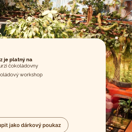
 je platný na
urzi čokoládovny
oládový workshop
pit jako dárkový poukaz