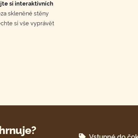
jte si interaktivních
za skleněné stěny
chte si vše vyprávět
hrnuje?
Vstupné do čo