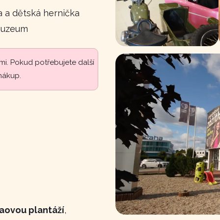
a a dětská hernička
 muzeum
ami. Pokud potřebujete další
nákup.
aovou plantáží
,