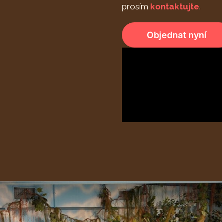
prosím
kontaktujte
.
Objednat nyní