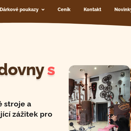
Dárkové poukazy
Ceník
Kontakt
Novink
ádovny
s
 stroje a
jící zážitek pro