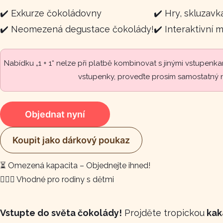
✔️ Exkurze čokoládovny
✔️ Hry, skluzavk
✔️ Neomezená degustace čokolády!
✔️ Interaktivní
Nabídku „1 + 1“ nelze při platbě kombinovat s jinými vstupenk
vstupenky, proveďte prosím samostatný 
Objednat nyní
Koupit jako dárkový poukaz
⏳ Omezená kapacita – Objednejte ihned!
👩‍❤️‍👩 Vhodné pro rodiny s dětmi
Vstupte do světa čokolády!
Projděte tropickou
kak