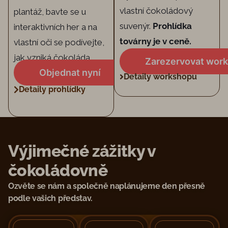
vlastní čokoládový
plantáž, bavte se u
suvenýr.
Prohlídka
interaktivních her a na
továrny je v ceně.
vlastní oči se podívejte,
jak vzniká čokoláda.
Zarezervovat wor
Objednat nyní
Detaily workshopu
Detaily prohlídky
Výjimečné zážitky v
čokoládovně
Ozvěte se nám a společně naplánujeme den přesně
podle vašich představ.