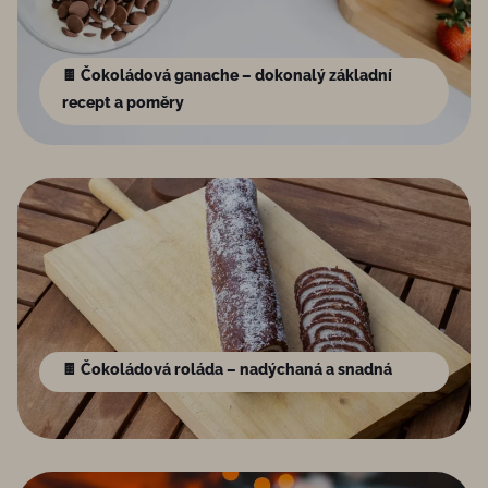
🍫 Čokoládová ganache – dokonalý základní
recept a poměry
🍫 Čokoládová roláda – nadýchaná a snadná