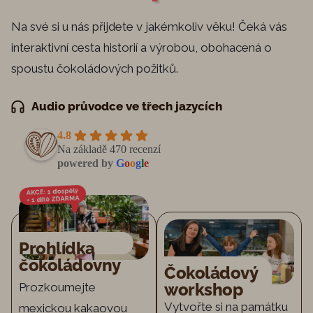
Na své si u nás přijdete v jakémkoliv věku! Čeká vás
interaktivní cesta historií a výrobou, obohacená o
spoustu čokoládových požitků.
Audio průvodce ve třech jazycích
4.8
Na základě 470 recenzí
powered by
G
o
o
g
l
e
Prohlídka
čokoládovny
Čokoládový
workshop
Prozkoumejte
Vytvořte si na památku
mexickou kakaovou