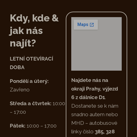
Kdy, kde &
jak nás
najít?
LETNÍ OTEVÍRACÍ
DOBA
Najdete nás na
Pondělí a úterý:
okraji Prahy, výjezd
Zavřeno
6 z dálnice D1
.
Středa a čtvrtek:
10:00
Dostanete se k nám
– 17:00
snadno autem nebo
MHD – autobusové
Pátek:
10:00 – 17:00
linky číslo
385, 328