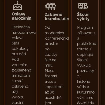
Oslavy
Zábavné
Školní
narozenin
teambuildingy
výlety
Jedinečná
Od
Program
narozeninová
moderních
zábavnou
oslava
konferenčních
a
plná
prostor
praktickou
čokolády
po
formou
pro děti.
zážitky
doplňuje
Pod
šité na
školní
vedením
míru.
výuku o
zkušeného
Naše
poznatky
animátora
firemní
z
si malí
akce s
historie,
oslavenci
kapacitou
vědy a
užijí
až 80
kulturního
výrobu
účastníků
významu
vlastní
jsou
čokolády.