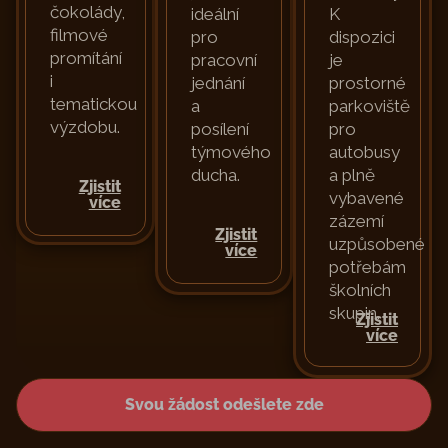
čokolády,
ideální
K
filmové
pro
dispozici
promítání
pracovní
je
i
jednání
prostorné
tematickou
a
parkoviště
výzdobu.
posílení
pro
týmového
autobusy
ducha.
a plně
Zjistit
vybavené
více
zázemí
Zjistit
uzpůsobené
více
potřebám
školních
skupin.
Zjistit
více
Svou žádost odešlete zde