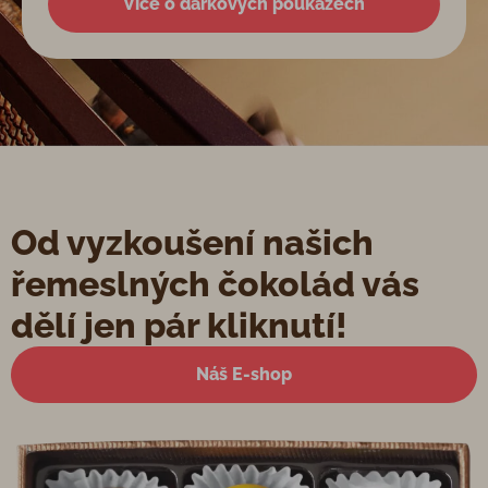
Více o dárkových poukazech
Od vyzkoušení našich
řemeslných čokolád vás
dělí jen pár kliknutí!
Náš E-shop