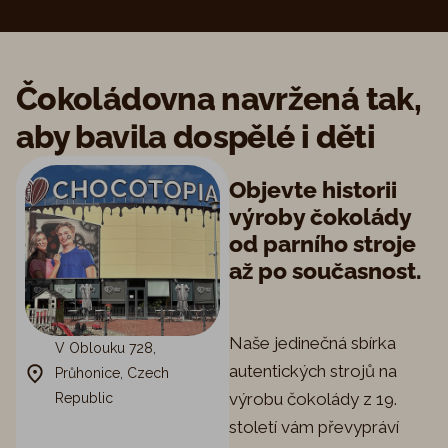
Čokoládovna navržená tak,
aby bavila dospělé i děti
Objevte historii
výroby čokolády
od parního stroje
až po současnost.
Naše jedinečná sbírka
V Oblouku 728,
autentických strojů na
Průhonice, Czech
výrobu čokolády z 19.
Republic
století vám převypráví