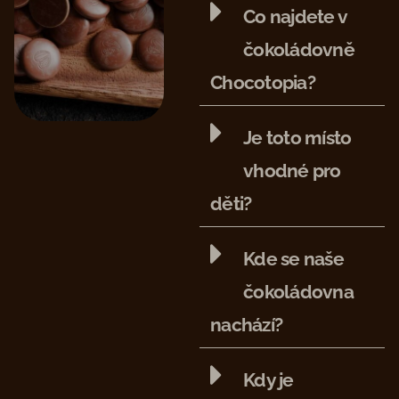
Co najdete v
čokoládovně
Chocotopia?
Je toto místo
vhodné pro
děti?
Kde se naše
čokoládovna
nachází?
Kdy je