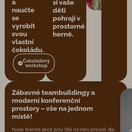
a
si vaše
naučte
děti
se
pohrají v
vyrobit
prostorné
svou
herně.
vlastní
čokoládu.
Čokoládový
workshop
Zábavné teambuildingy a
moderní konferenční
prostory – vše na jednom
místě!
Naše firemní akce jsou šité na míru přesně dle