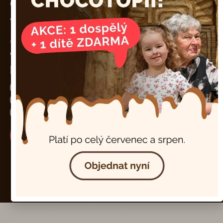
čokoládu s prebiotickou
vlákninou.
Bez přidaných
cukrů.
Vynikající a zdravá varianta
bez cukru
Bez lepku, bez laktózy a bez sóji.
Bez umělých sladidel.
Vhodná pro diabetiky a speciální diety.
Koupit na e-shopu
Zjistit více