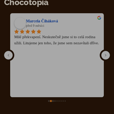
Chocotopia
Marcela Čiháková
před 9 měsíci
Milé překvapení. Neskutečně jsme si to celá rodina 
S
užili. Litujeme jen toho, že jsme sem nezavítali dříve.
W
z
t