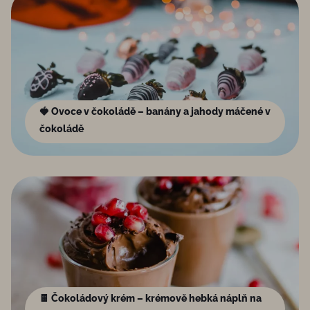
🍓 Ovoce v čokoládě – banány a jahody máčené v
čokoládě
🍫 Čokoládový krém – krémově hebká náplň na