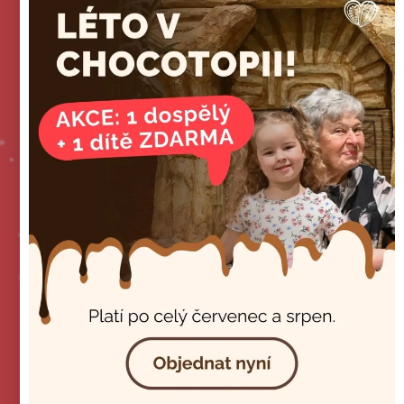
🎁 Kupte dárkový poukaz
📄 Stáhnout PDF dárkový poukaz k tisku
Jak vyplnit vytištěný dárkový poukaz
Čokoládovna
CHOCOTOPIA
4.8
Na základě 470 recenzí
powered by
G
o
o
g
l
e