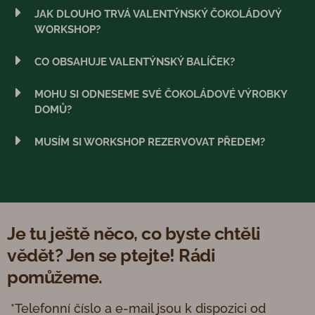
JAK DLOUHO TRVÁ VALENTÝNSKÝ ČOKOLÁDOVÝ
WORKSHOP?
CO OBSAHUJE VALENTÝNSKÝ BALÍČEK?
MOHU SI ODNESEME SVÉ ČOKOLÁDOVÉ VÝROBKY
DOMŮ?
MUSÍM SI WORKSHOP REZERVOVAT PŘEDEM?
Je tu ještě něco, co byste chtěli
vědět? Jen se ptejte! Rádi
pomůžeme.
*Telefonní číslo a e-mail jsou k dispozici od