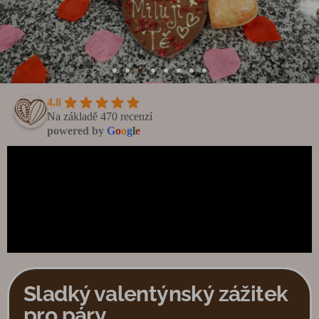
4.8
Na základě 470 recenzí
powered by
G
o
o
g
l
e
Sladký valentýnský zážitek
pro páry