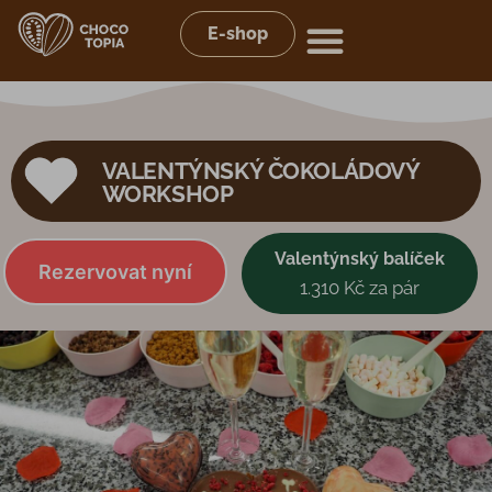
E-shop
VALENTÝNSKÝ ČOKOLÁDOVÝ
WORKSHOP
Valentýnský balíček
Rezervovat nyní
1.310 Kč za pár