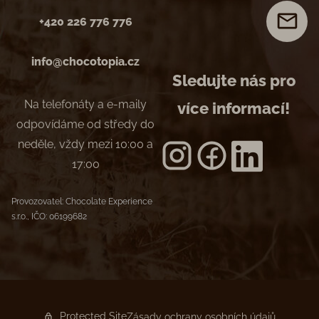
+420 226 776 776
info@chocotopia.cz
Sledujte nás pro
Na telefonáty a e-maily
více informací!
odpovídáme od středy do
neděle, vždy mezi 10:00 a
17:00
Provozovatel: Chocolate Experience
s.r.o., IČO: 06199682
Protected Site
Zásady ochrany osobních údajů