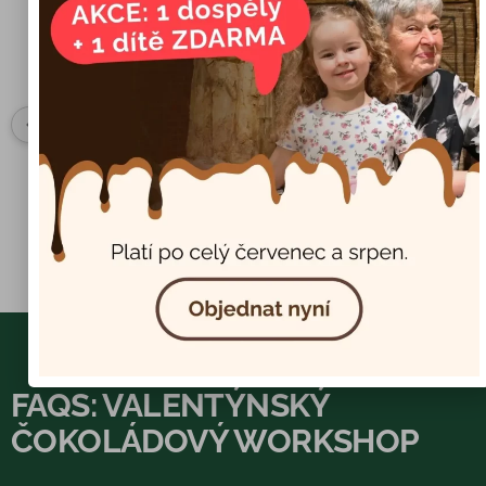
Tomáš Sláma
10 months ago
I recommend it and especially the workshop the 
!
children were excited about 🙂
FAQS: VALENTÝNSKÝ
ČOKOLÁDOVÝ WORKSHOP