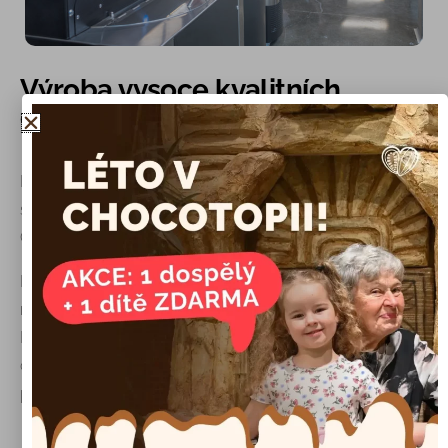
Výroba vysoce kvalitních
čokoládových produktu
Naším posláním je nabízet zákazníkům výjimečné
služby, kvalitní čokoládové výrobky a propagovat vizi
Chocotopia širší komunitě.
Naše produkce se v poslední době rozšířila na nové
nejmodernější zařízení v Průhonicích, hned za Prahou.
Pečlivá kombinace nejnovějších technologií, vášně pro
čokoládu a dlouhodobé tradice kvality nám umožňuje
plnit očekávání všech našich klientů.