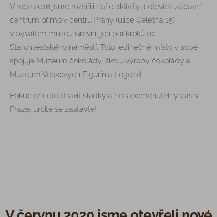
V roce 2018 jsme rozšířili naše aktivity a otevřeli zábavní
centrum přímo v centru Prahy (ulice Celetná 15)
v bývalém muzeu Grévin, jen pár kroků od
Staroměstského náměstí. Toto jedinečné místo v sobě
spojuje Muzeum čokolády, školu výroby čokolády a
Muzeum Voskových Figurín a Legend.
Pokud chcete strávit sladký a nezapomenutelný čas v
Praze, určitě se zastavte!
V červnu 2020 jsme otevřeli nové