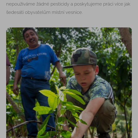
nepoužíváme žádné pesticidy a poskytujeme práci více jak
šedesáti obyvatelům místní vesnice.